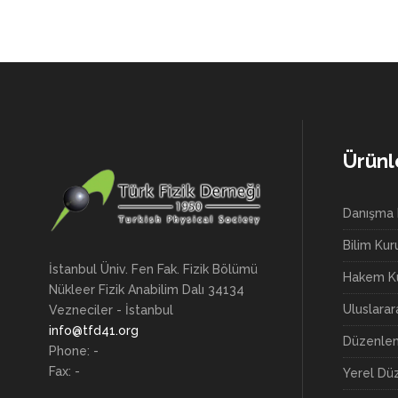
Ürünl
Danışma 
Bilim Kur
İstanbul Üniv. Fen Fak. Fizik Bölümü
Hakem Ku
Nükleer Fizik Anabilim Dalı 34134
Uluslara
Vezneciler - İstanbul
info@tfd41.org
Düzenlem
Phone: -
Fax: -
Yerel Dü