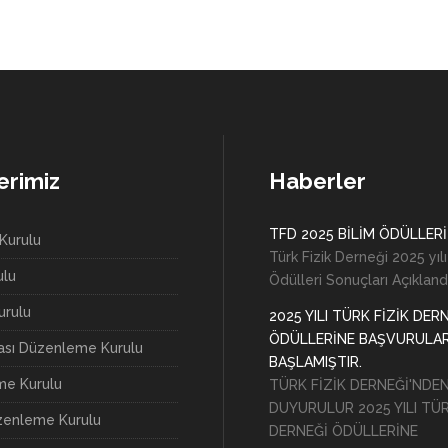
erimiz
Haberler
TFD 2025 BİLİM ÖDÜLLERİ
Kurulu
Türk Fizik Derneği 2025 yılı
ulu
Ödülleri Sonuçları Açıkland
rulu
2025 YILI TÜRK FİZİK DER
ÖDÜLLERİNE BAŞVURULA
rası Düzenleme Kurulu
BAŞLAMIŞTIR.
e Kurulu
TÜRK FİZİK DERNEĞİ'NDE
DUYURULUR 2025 YILI TÜR
zenleme Kurulu
DERNEĞİ ÖDÜLLERİNE