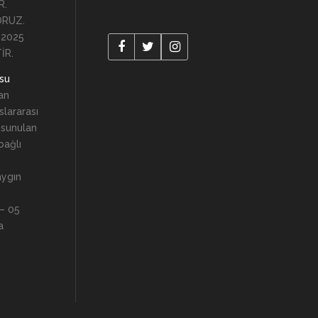
R.
ORUZ.
 2025
İR.
usu
an
lararası
 sunulan
 bağlı
aygın
 – 05
a