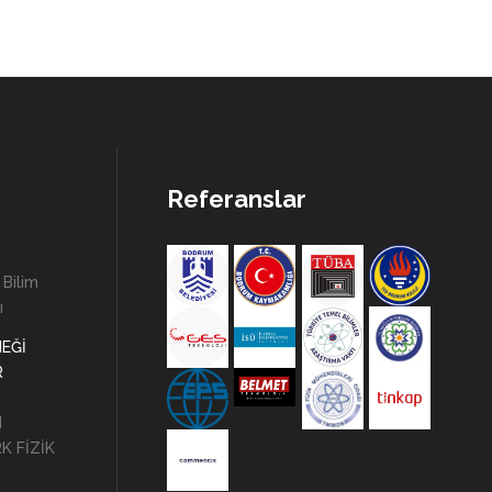
Referanslar
 Bilim
ı
NEĞİ
R
N
K FİZİK