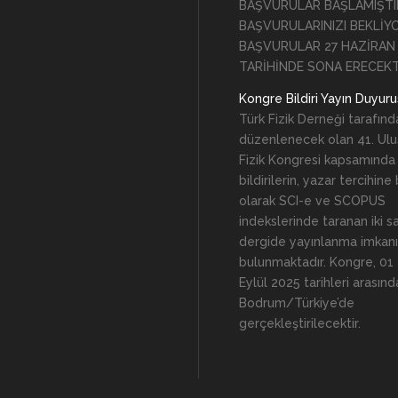
BAŞVURULAR BAŞLAMIŞTI
BAŞVURULARINIZI BEKLİY
BAŞVURULAR 27 HAZİRAN
TARİHİNDE SONA ERECEKT
Kongre Bildiri Yayın Duyur
Türk Fizik Derneği tarafınd
düzenlenecek olan 41. Ulus
Fizik Kongresi kapsamında
bildirilerin, yazar tercihine
olarak SCI-e ve SCOPUS
indekslerinde taranan iki s
dergide yayınlanma imkanı
bulunmaktadır. Kongre, 01
Eylül 2025 tarihleri arasınd
Bodrum/Türkiye’de
gerçekleştirilecektir.