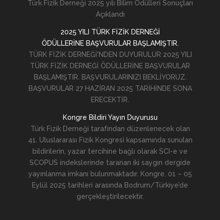
Türk Fizik Derneği 2025 yılı Bilim Ödülleri Sonuçları
Açıklandı
2025 YILI TÜRK FİZİK DERNEĞİ
ÖDÜLLERİNE BAŞVURULAR BAŞLAMIŞTIR.
TÜRK FİZİK DERNEĞİ'NDEN DUYURULUR 2025 YILI
TÜRK FİZİK DERNEĞİ ÖDÜLLERİNE BAŞVURULAR
BAŞLAMIŞTIR. BAŞVURULARINIZI BEKLİYORUZ.
BAŞVURULAR 27 HAZİRAN 2025 TARİHİNDE SONA
ERECEKTİR.
Kongre Bildiri Yayın Duyurusu
Türk Fizik Derneği tarafından düzenlenecek olan
41. Uluslararası Fizik Kongresi kapsamında sunulan
bildirilerin, yazar tercihine bağlı olarak SCI-e ve
SCOPUS indekslerinde taranan iki saygın dergide
yayınlanma imkanı bulunmaktadır. Kongre, 01 – 05
Eylül 2025 tarihleri arasında Bodrum/Türkiye’de
gerçekleştirilecektir.