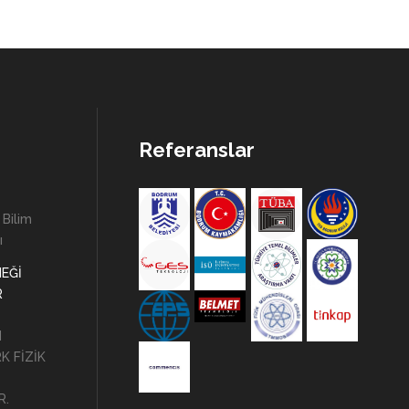
Referanslar
 Bilim
ı
NEĞİ
R
N
K FİZİK
R.