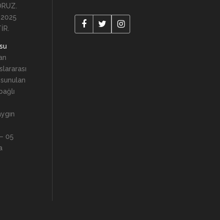
ORUZ.
 2025
İR.
usu
an
lararası
 sunulan
 bağlı
aygın
 – 05
a