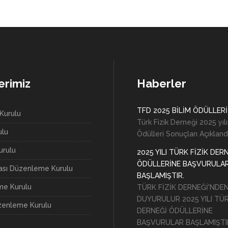
erimiz
Haberler
TFD 2025 BİLİM ÖDÜLLERİ
Kurulu
Türk Fizik Derneği 2025 yılı
ulu
Ödülleri Sonuçları Açıkland
rulu
2025 YILI TÜRK FİZİK DER
ÖDÜLLERİNE BAŞVURULA
rası Düzenleme Kurulu
BAŞLAMIŞTIR.
e Kurulu
TÜRK FİZİK DERNEĞİ'NDE
DUYURULUR 2025 YILI TÜR
zenleme Kurulu
DERNEĞİ ÖDÜLLERİNE
BAŞVURULAR BAŞLAMIŞTI