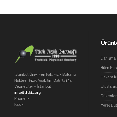
Ürünl
Danışma 
Bilim Kur
İstanbul Üniv. Fen Fak. Fizik Bölümü
Hakem Ku
Nükleer Fizik Anabilim Dalı 34134
Uluslara
Vezneciler - İstanbul
info@tfd41.org
Düzenlem
Phone: -
Fax: -
Yerel Dü