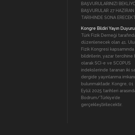
BAŞVURULARINIZI BEKLİY
BAŞVURULAR 27 HAZİRAN
TARİHİNDE SONA ERECEKT
Kongre Bildiri Yayın Duyur
Türk Fizik Derneği tarafınd
düzenlenecek olan 41. Ulus
Fizik Kongresi kapsamında
bildirilerin, yazar tercihine
olarak SCI-e ve SCOPUS
indekslerinde taranan iki s
dergide yayınlanma imkanı
bulunmaktadır. Kongre, 01
Eylül 2025 tarihleri arasınd
Bodrum/Türkiye’de
gerçekleştirilecektir.