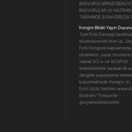
BAŞVURULARINIZI BEKLİY
BAŞVURULAR 27 HAZİRAN
TARİHİNDE SONA ERECEKT
Kongre Bildiri Yayın Duyur
Türk Fizik Derneği tarafınd
düzenlenecek olan 41. Ulus
Fizik Kongresi kapsamında
bildirilerin, yazar tercihine
olarak SCI-e ve SCOPUS
indekslerinde taranan iki s
dergide yayınlanma imkanı
bulunmaktadır. Kongre, 01
Eylül 2025 tarihleri arasınd
Bodrum/Türkiye’de
gerçekleştirilecektir.