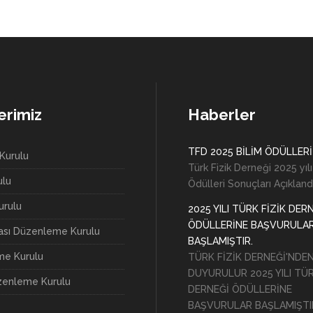
erimiz
Haberler
TFD 2025 BİLİM ÖDÜLLERİ
Kurulu
Türk Fizik Derneği 2025 yılı
ulu
Ödülleri Sonuçları Açıkland
rulu
2025 YILI TÜRK FİZİK DER
ÖDÜLLERİNE BAŞVURULA
rası Düzenleme Kurulu
BAŞLAMIŞTIR.
e Kurulu
TÜRK FİZİK DERNEĞİ'NDE
DUYURULUR 2025 YILI TÜR
zenleme Kurulu
DERNEĞİ ÖDÜLLERİNE
BAŞVURULAR BAŞLAMIŞTI