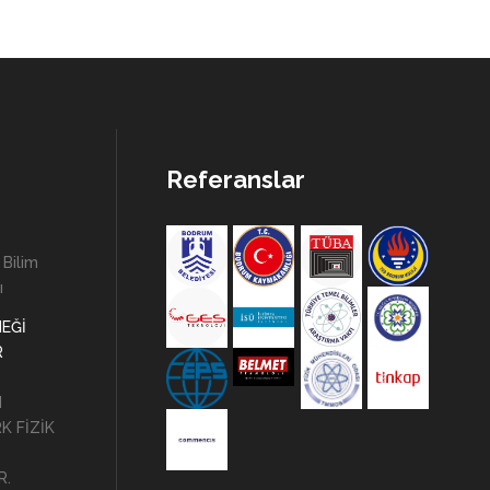
Referanslar
 Bilim
ı
NEĞİ
R
N
K FİZİK
R.