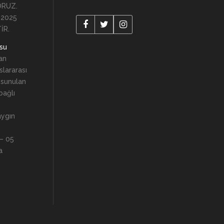
ORUZ.
 2025
İR.
usu
an
lararası
 sunulan
 bağlı
aygın
 – 05
a