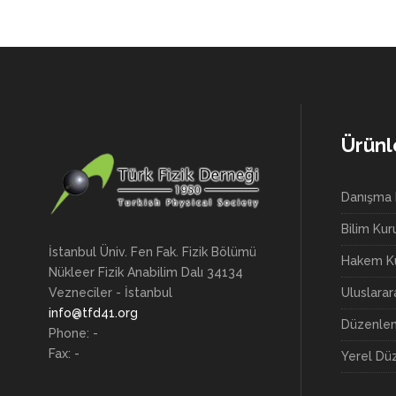
Ürünl
Danışma 
Bilim Kur
İstanbul Üniv. Fen Fak. Fizik Bölümü
Hakem Ku
Nükleer Fizik Anabilim Dalı 34134
Uluslara
Vezneciler - İstanbul
info@tfd41.org
Düzenlem
Phone: -
Fax: -
Yerel Dü